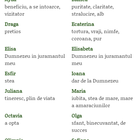
beneficiu, a se intoarce,
puritate, claritate,
vizitator
stralucire, alb
Draga
Ecaterina
pretios
tortura, vraji, nimfe,
coroana, pur
Elisa
Elisabeta
Dumnezeu in juramantul
Dumnezeu in juramantul
meu
meu
Esfir
Ioana
stea
dar de la Dumnezeu
Juliana
Maria
tineresc, plin de viata
iubita, stea de mare, mare
a amaraciunilor
Octavia
Olga
a opta
sfant, binecuvantat, de
succes