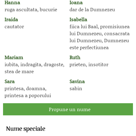
Hanna
Ioana
ruga ascultata, bucurie
dar de la Dumnezeu
Iraida
Isabella
cautator
fiica lui Baal, promisiunea
lui Dumnezeu, consacrata
lui Dumnezeu, Dumnezeu
este perfectiunea
Mariam
Ruth
iubita, indragita, dragoste,
prieten, insotitor
stea de mare
Sara
Savina
printesa, doamna,
sabin
printesa a poporului
Propune un nume
Nume speciale