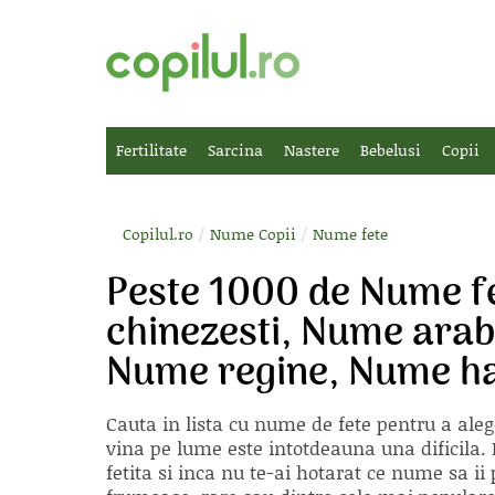
Fertilitate
Sarcina
Nastere
Bebelusi
Copii
/
/
Copilul.ro
Nume Copii
Nume fete
Peste 1000 de Nume fe
chinezesti, Nume arabe
Nume regine, Nume h
Cauta in lista cu
nume de fete
pentru a aleg
vina pe lume este intotdeauna una dificila. E
fetita si inca nu te-ai hotarat ce nume sa 