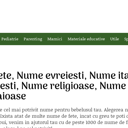
Pediatrie
Parenting
Mamici
Materiale educative
Utile
Sp
te, Nume evreiesti, Nume it
sti, Nume religioase, Nume s
aioase
e cel mai potrivit nume pentru bebelusul tau. Alegerea
xista atat de multe nume de fete, incat cu greu te poti d
ii pui, venim in ajutorul tau cu de peste 1000 de nume d