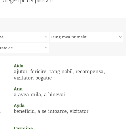
alege-l pe cel potrivit!
me
Lungimea numelui
rate de
Aida
ajutor, fericire, rang nobil, recompensa,
vizitator, bogatie
Ana
a avea mila, a binevoi
Ayda
a
beneficiu, a se intoarce, vizitator
Carmina