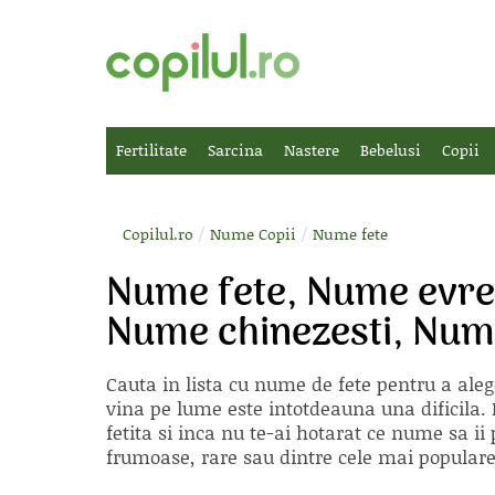
Fertilitate
Sarcina
Nastere
Bebelusi
Copii
/
/
Copilul.ro
Nume Copii
Nume fete
Nume fete, Nume evreie
Nume chinezesti, Num
Cauta in lista cu
nume de fete
pentru a aleg
vina pe lume este intotdeauna una dificila. E
fetita si inca nu te-ai hotarat ce nume sa 
frumoase, rare sau dintre cele mai populare, 