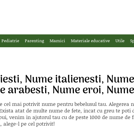
Pediatrie
Parenting
Mamici
Materiale educative
Utile
Sp
sti, Nume italienesti, Nume 
e arabesti, Nume eroi, Nume
e cel mai potrivit nume pentru bebelusul tau. Alegerea
xista atat de multe nume de fete, incat cu greu te poti d
ii pui, venim in ajutorul tau cu de peste 1000 de nume d
alege-l pe cel potrivit!