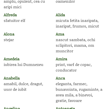
amplu, opulent, cea cu
oamenilor
aripi mici
Alfreda
Alida
sfatuitor elf
micuta fetita inaripata,
inaripat, frumos, micut
Alona
Ama
stejar
nascut sambata, ochi
sclipitori, mama, om
muncitor
Amedeia
Amira
iubirea lui Dumnezeu
print, varf de copac,
conducator
Anabella
Anca
amabil, dulce, dragut,
eleganta, farmec,
usor de iubit
bunavointa, rugaminte, a
avea mila, a binevoi,
gratie, favoare
Angelina
Antoaneta