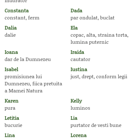
indurator
Constanta
Dada
constant, ferm
par ondulat, buclat
Dalia
Ela
dalie
copac, alta, straina torta,
lumina puternic
Ioana
Iraida
dar de la Dumnezeu
cautator
Isabel
Iustina
promisiunea lui
just, drept, conform legii
Dumnezeu, fiica pretuita
a Mamei Natura
Karen
Kelly
pura
luminos
Letitia
Lia
bucurie
purtator de vesti bune
Lina
Lorena