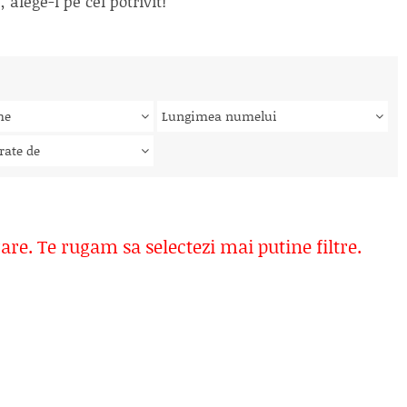
alege-l pe cel potrivit!
me
Lungimea numelui
rate de
rare. Te rugam sa selectezi mai putine filtre.