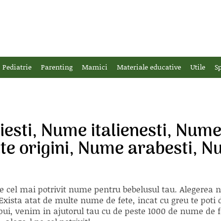
Pediatrie
Parenting
Mamici
Materiale educative
Utile
Sp
esti, Nume italienesti, Num
lte origini, Nume arabesti, 
e cel mai potrivit nume pentru bebelusul tau. Alegerea
xista atat de multe nume de fete, incat cu greu te poti d
ii pui, venim in ajutorul tau cu de peste 1000 de nume d