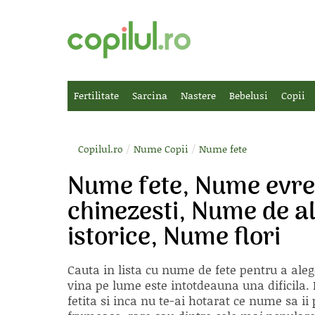
Fertilitate
Sarcina
Nastere
Bebelusi
Copii
/
/
Copilul.ro
Nume Copii
Nume fete
Nume fete, Nume evrei
chinezesti, Nume de a
istorice, Nume flori
Cauta in lista cu
nume de fete
pentru a aleg
vina pe lume este intotdeauna una dificila. E
fetita si inca nu te-ai hotarat ce nume sa 