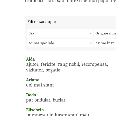
frumoase, rare sau dintre cele mai populare, 
Filtreaza dupa:
Sex
Origine nu
Nume speciale
Nume inspi
Aida
ajutor, fericire, rang nobil, recompensa,
vizitator, bogatie
Ariana
Cel mai sfant
Dada
par ondulat, buclat
Elisabeta
Dumnezeu in juramantul meu