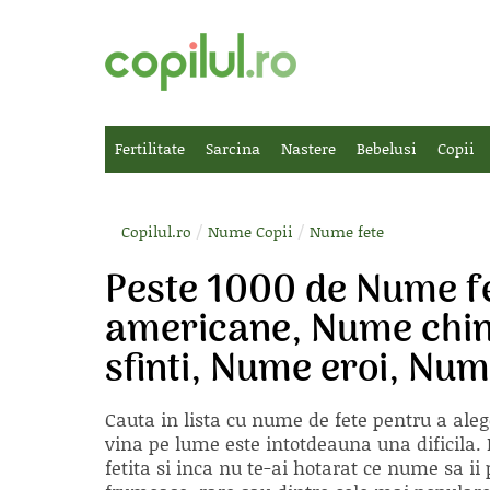
Fertilitate
Sarcina
Nastere
Bebelusi
Copii
/
/
Copilul.ro
Nume Copii
Nume fete
Peste 1000 de Nume fe
americane, Nume chine
sfinti, Nume eroi, Num
Cauta in lista cu
nume de fete
pentru a aleg
vina pe lume este intotdeauna una dificila. E
fetita si inca nu te-ai hotarat ce nume sa 