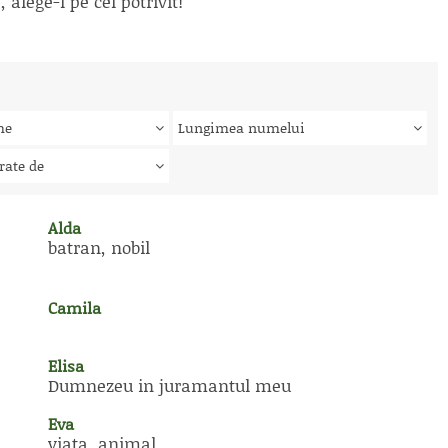
alege-l pe cel potrivit!
me
Lungimea numelui
rate de
Alda
batran, nobil
Camila
Elisa
Dumnezeu in juramantul meu
Eva
viata, animal