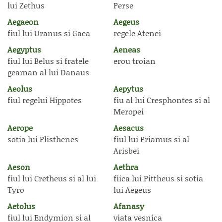
lui Zethus
Perse
Aegaeon
Aegeus
fiul lui Uranus si Gaea
regele Atenei
Aegyptus
Aeneas
fiul lui Belus si fratele
erou troian
geaman al lui Danaus
Aeolus
Aepytus
fiul regelui Hippotes
fiu al lui Cresphontes si al
Meropei
Aerope
Aesacus
sotia lui Plisthenes
fiul lui Priamus si al
Arisbei
Aeson
Aethra
fiul lui Cretheus si al lui
fiica lui Pittheus si sotia
Tyro
lui Aegeus
Aetolus
Afanasy
fiul lui Endymion si al
viata vesnica