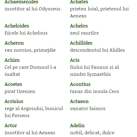
Achaemenides
Achates
insotitor al lui Odysseus
prieten loial, prietenul lui
Aeneas
Acheloides
Achelos
fiicele lui Achelous
zeul raurilor
Acheron
Achillides
rau noroios, primejdie
descendentul lui Ahilles
Achim
Acis
Cel pe care Domnul l-a
fiului lui Faunus si al
inaltat
nimfei Symaethis
Acoetes
Acontius
pirat tirenien
tanar din insula Ceos
Acrisius
Actaeon
rege al Argosului, bunicul
vanator faimos
lui Perseus
Actor
Adelin
insotitor al lui Aeneas
nobil, delicat, dulce