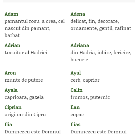
Adam
Adena
pamantul rosu, a crea, cel
delicat, fin, decorare,
nascut din pamant,
ornamente, gentil, rafinat
barbat
Adrian
Adriana
Locuitor al Hadriei
din Hadria, iubire, fericire,
bucurie
Aron
Ayal
munte de putere
cerb, caprior
Ayala
Calin
caprioara, gazela
frumos, puternic
Ciprian
Ilan
originar din Cipru
copac
Ilia
Ilias
Dumnezeu este Domnul
Dumnezeu este Domnul