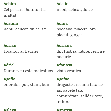
Achim
Adelin
Cel pe care Domnul l-a
nobil, delicat, dulce
inaltat
Adelina
Adina
nobil, delicat, dulce, stil
podoaba, placere, om
placut, gingas
Adrian
Adriana
Locuitor al Hadriei
din Hadria, iubire, fericire,
bucurie
Adriel
Afanasy
Dumnezeu este maiestuos
viata vesnica
Agafia
Agafya
onorabil, pur, sfant, bun
dragoste crestina fata de
aproapele tau,
comunitate, solidaritate,
uniune
Aglaya
Agnessa