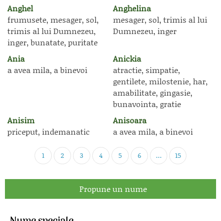
Anghel
Anghelina
frumusete, mesager, sol,
mesager, sol, trimis al lui
trimis al lui Dumnezeu,
Dumnezeu, inger
inger, bunatate, puritate
Ania
Anickia
a avea mila, a binevoi
atractie, simpatie,
gentilete, milostenie, har,
amabilitate, gingasie,
bunavointa, gratie
Anisim
Anisoara
priceput, indemanatic
a avea mila, a binevoi
1
2
3
4
5
6
...
15
Propune un nume