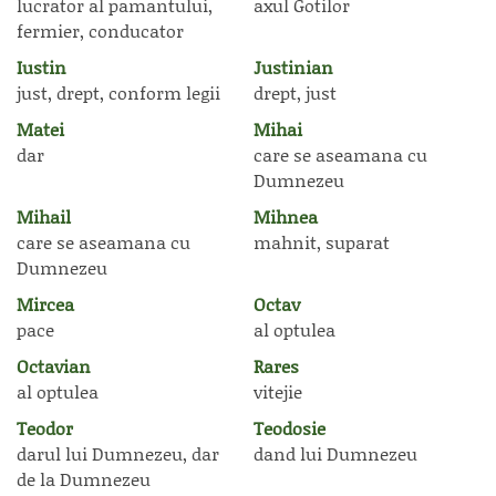
lucrator al pamantului,
axul Gotilor
fermier, conducator
Iustin
Justinian
just, drept, conform legii
drept, just
Matei
Mihai
dar
care se aseamana cu
Dumnezeu
Mihail
Mihnea
care se aseamana cu
mahnit, suparat
Dumnezeu
Mircea
Octav
pace
al optulea
Octavian
Rares
al optulea
vitejie
Teodor
Teodosie
darul lui Dumnezeu, dar
dand lui Dumnezeu
de la Dumnezeu