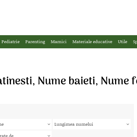
Pediatrie
Parenting
Mamici
Materiale educative
Utile
Sp
tinesti, Nume baieti, Nume f
me
Lungimea numelui
rate de