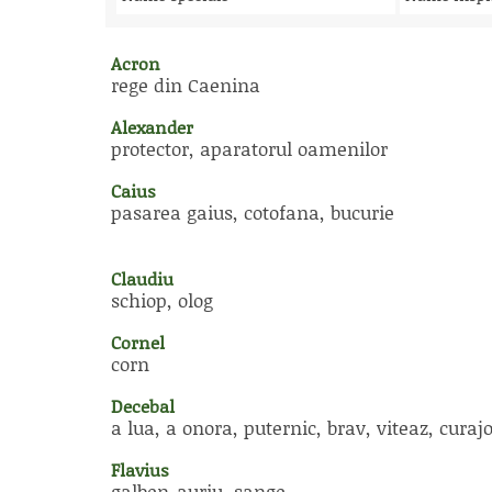
Acron
rege din Caenina
Alexander
protector, aparatorul oamenilor
Caius
pasarea gaius, cotofana, bucurie
Claudiu
schiop, olog
Cornel
corn
Decebal
a lua, a onora, puternic, brav, viteaz, curaj
Flavius
galben-auriu, sange