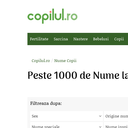
Fertilitate
Sarcina
Nastere
Bebelusi
Copii
/
Copilul.ro
Nume Copii
Peste 1000 de Nume la
Filtreaza dupa:
Sex
Origine nu
Nume speciale
Nume inspi