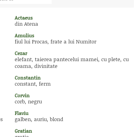
Actaeus
din Atena
Amulius
fiul lui Procas, frate a lui Numitor
Cezar
elefant, taierea pantecelui mamei, cu plete, cu
coama, divinitate
Constantin
constant, ferm
Corvin
corb, negru
Flaviu
os
galben, auriu, blond
Gratian
gratie