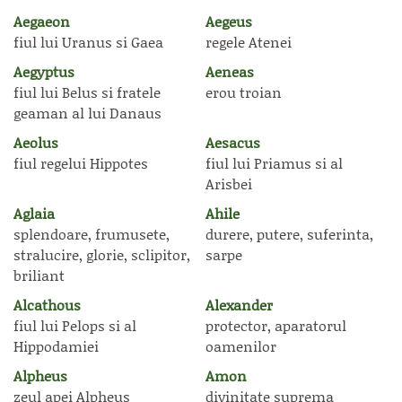
Aegaeon
Aegeus
fiul lui Uranus si Gaea
regele Atenei
Aegyptus
Aeneas
fiul lui Belus si fratele
erou troian
geaman al lui Danaus
Aeolus
Aesacus
fiul regelui Hippotes
fiul lui Priamus si al
Arisbei
Aglaia
Ahile
splendoare, frumusete,
durere, putere, suferinta,
stralucire, glorie, sclipitor,
sarpe
briliant
Alcathous
Alexander
fiul lui Pelops si al
protector, aparatorul
Hippodamiei
oamenilor
Alpheus
Amon
zeul apei Alpheus
divinitate suprema