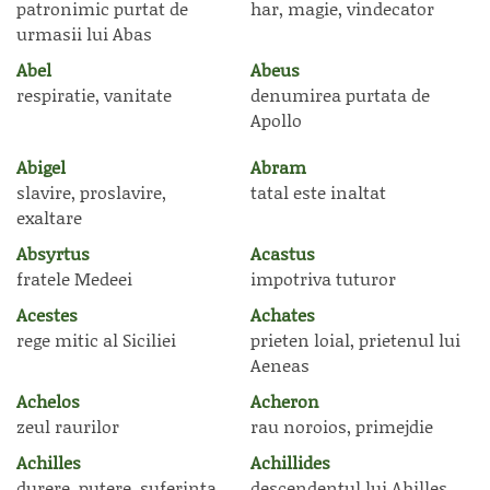
patronimic purtat de
har, magie, vindecator
urmasii lui Abas
Abel
Abeus
respiratie, vanitate
denumirea purtata de
Apollo
Abigel
Abram
slavire, proslavire,
tatal este inaltat
exaltare
Absyrtus
Acastus
fratele Medeei
impotriva tuturor
Acestes
Achates
rege mitic al Siciliei
prieten loial, prietenul lui
Aeneas
Achelos
Acheron
zeul raurilor
rau noroios, primejdie
Achilles
Achillides
durere, putere, suferinta
descendentul lui Ahilles