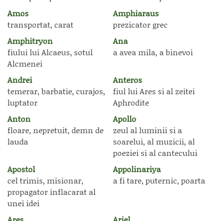
Amos
Amphiaraus
transportat, carat
prezicator grec
Amphitryon
Ana
fiului lui Alcaeus, sotul
a avea mila, a binevoi
Alcmenei
Andrei
Anteros
temerar, barbatie, curajos,
fiul lui Ares si al zeitei
luptator
Aphrodite
Anton
Apollo
floare, nepretuit, demn de
zeul al luminii si a
lauda
soarelui, al muzicii, al
poeziei si al cantecului
Apostol
Appolinariya
cel trimis, misionar,
a fi tare, puternic, poarta
propagator inflacarat al
unei idei
Ares
Ariel