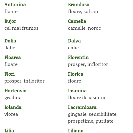
Antonina
Brandusa
floare
floare, sofran
Bujor
Camelia
cel mai frumos
camelie, noroc
Dalia
Dalya
dalie
dalie
Floarea
Florentin
floare
prosper, infloritor
Flori
Florica
prosper, infloritor
floare
Hortensia
Iasmina
gradina
floare de iasomie
Iolanda
Lacramioara
viorea
gingasie, sensibilitate,
prospetime, puritate
Lilia
Liliana