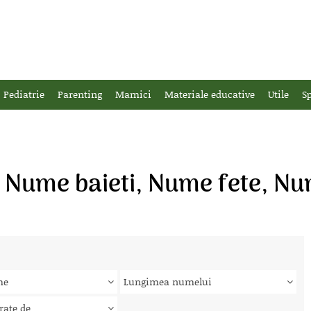
Pediatrie
Parenting
Mamici
Materiale educative
Utile
Sp
, Nume baieti, Nume fete, Nu
me
Lungimea numelui
rate de