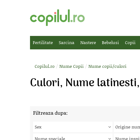
Fertilitate
Sarcina
Nastere
Bebelusi
Copii
/
/
Copilul.ro
Nume Copii
Nume copii/culori
Culori, Nume latinesti
Filtreaza dupa:
Sex
Origine nu
Nume speciale
Nume inspi