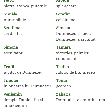
Petru
Rebeca
piatra, stanca, puternic
splendoare
Semida
Serafim
nume biblic
cei din foc
Serafima
Simeon
cei din foc
Dumnezeu a auzit,
Dumnezeu a ascultat
Simona
Tamara
ascultator
victorios, palmier,
condiment
Teofil
Teofila
iubitor de Dumnezeu
iubitor de Dumnezeu
Timotei
Toma
in onoarea lui Dumnezeu
geaman
Veniamin
Zaharia
dreapta Tatalui, fiu al
Domnul si-a amintit, luna
amaraciunii