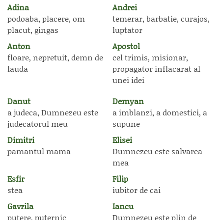
Adina
Andrei
podoaba, placere, om
temerar, barbatie, curajos,
placut, gingas
luptator
Anton
Apostol
floare, nepretuit, demn de
cel trimis, misionar,
lauda
propagator inflacarat al
unei idei
Danut
Demyan
a judeca, Dumnezeu este
a imblanzi, a domestici, a
judecatorul meu
supune
Dimitri
Elisei
pamantul mama
Dumnezeu este salvarea
mea
Esfir
Filip
stea
iubitor de cai
Gavrila
Iancu
putere, puternic
Dumnezeu este plin de