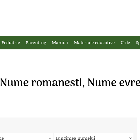
Pediatrie
Parenting
Mamici
Materiale educative
Utile
Sp
, Nume romanesti, Nume evre
me
Lungimea numelui