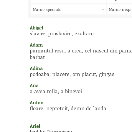
Nume speciale
Nume inspi
Abigel
slavire, proslavire, exaltare
Adam
pamantul rosu, a crea, cel nascut din pam
barbat
Adina
podoaba, placere, om placut, gingas
Ana
a avea mila, a binevoi
Anton
floare, nepretuit, demn de lauda
Ariel
leul lui Dumnezeu