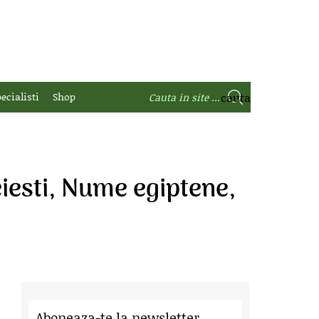
ecialisti
Shop
iesti, Nume egiptene,
Aboneaza-te la newsletter