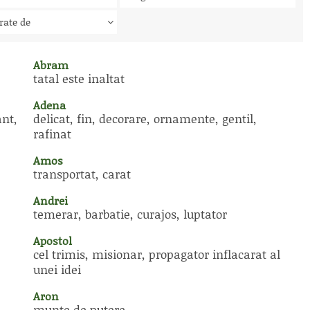
rate de
Abram
tatal este inaltat
Adena
ant,
delicat, fin, decorare, ornamente, gentil,
rafinat
Amos
transportat, carat
Andrei
temerar, barbatie, curajos, luptator
Apostol
cel trimis, misionar, propagator inflacarat al
unei idei
Aron
munte de putere