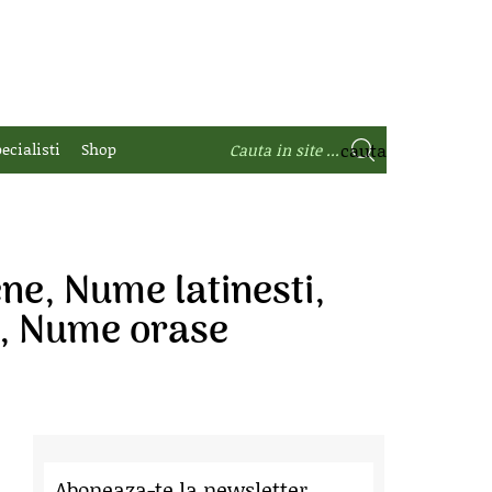
ecialisti
Shop
ne, Nume latinesti,
i, Nume orase
Aboneaza-te la newsletter