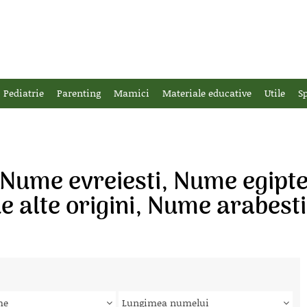
Pediatrie
Parenting
Mamici
Materiale educative
Utile
Sp
 Nume evreiesti, Nume egipte
 alte origini, Nume arabest
me
Lungimea numelui